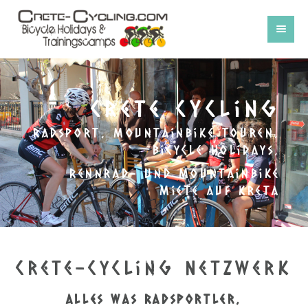
crete cycling
Radsport, Mountainbike Touren,
Bicycle Holidays,
Rennrad- und Mountainbike
Miete auf Kreta
Crete-Cycling Netzwerk
alles was Radsportler,