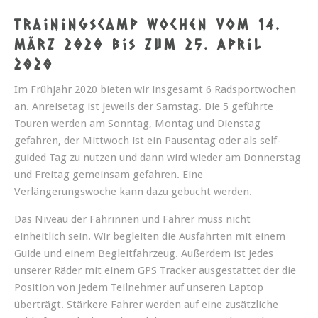
Trainingscamp Wochen vom 14.
März 2020 bis zum 25. April
2020
Im Frühjahr 2020 bieten wir insgesamt 6 Radsportwochen
Touren Ideen
an. Anreisetag ist jeweils der Samstag. Die 5 geführte
Touren werden am Sonntag, Montag und Dienstag
- Bildergalerien
gefahren, der Mittwoch ist ein Pausentag oder als self-
guided Tag zu nutzen und dann wird wieder am Donnerstag
lasst Euch inspirieren
und Freitag gemeinsam gefahren. Eine
- Tourenbeispiele und
Verlängerungswoche kann dazu gebucht werden.
Bildergalerien
Das Niveau der Fahrinnen und Fahrer muss nicht
einheitlich sein. Wir begleiten die Ausfahrten mit einem
Guide und einem Begleitfahrzeug. Außerdem ist jedes
unserer Räder mit einem GPS Tracker ausgestattet der die
Position von jedem Teilnehmer auf unseren Laptop
überträgt. Stärkere Fahrer werden auf eine zusätzliche